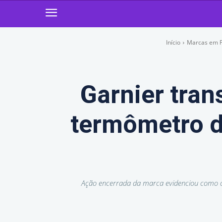
Início
Marcas em 
Garnier tran
termômetro d
Ação encerrada da marca evidenciou como c