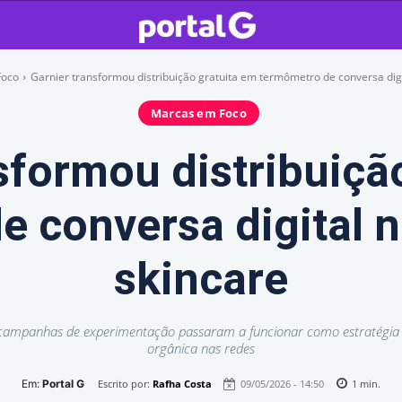
Foco
Garnier transformou distribuição gratuita em termômetro de conversa digi
Marcas em Foco
sformou distribuiçã
e conversa digital 
skincare
ampanhas de experimentação passaram a funcionar como estratégia de
orgânica nas redes
Em:
Portal G
Escrito por:
Rafha Costa
09/05/2026 - 14:50
1
min.