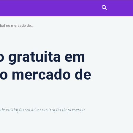
tal no mercado de...
o gratuita em
no mercado de
 validação social e construção de presença