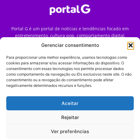
Portal G é um portal de notícias e tendências focado em
entretenimento, cultura pop, comportamento digital,
streaming, games e iniciativas de marca que impactam a
Gerenciar consentimento
forma como o público vive e consome internet no Brasil.
Para proporcionar uma melhor experiência, usamos tecnologias como
Contato:
contato@portalg.com.br
cookies para armazenar e/ou acessar informações do dispositivo. O
consentimento com essas tecnologias nos permite processar dados
como comportamento da navegação ou IDs exclusivos neste site. O não
consentimento ou a revogação do consentimento pode afetar
negativamente determinados recursos e funções.
Aceitar
Início
Sobre
Termos de Uso
Política de Privacidade
Contato
Expediente
Rejeitar
Ver preferências
© 2009–2026 Portal G. Todos os direitos reservados. Notícias e