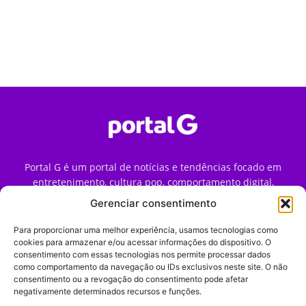
Portal G é um portal de notícias e tendências focado em
entretenimento, cultura pop, comportamento digital,
streaming, games e iniciativas de marca que impactam a
Gerenciar consentimento
forma como o público vive e consome internet no Brasil.
Para proporcionar uma melhor experiência, usamos tecnologias como
Contato:
contato@portalg.com.br
cookies para armazenar e/ou acessar informações do dispositivo. O
consentimento com essas tecnologias nos permite processar dados
como comportamento da navegação ou IDs exclusivos neste site. O não
consentimento ou a revogação do consentimento pode afetar
negativamente determinados recursos e funções.