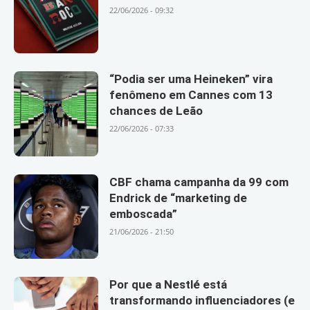
22/06/2026 - 09:32
“Podia ser uma Heineken” vira
fenômeno em Cannes com 13
chances de Leão
22/06/2026 - 07:33
CBF chama campanha da 99 com
Endrick de “marketing de
emboscada”
21/06/2026 - 21:50
Por que a Nestlé está
transformando influenciadores (e