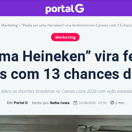
Marketing
“Podia ser uma Heineken” vira fenômeno em Cannes com 13 chance
Marketing
uma Heineken” vira
s com 13 chances d
idera as shortlists brasileiras no Cannes Lions 2026 com ação baseada
Em:
Portal G
Escrito por:
Rafha Costa
22/06/2026 - 07:33
2
min.