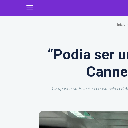
Início
“Podia ser 
Canne
Campanha da Heineken criada pela LePub l