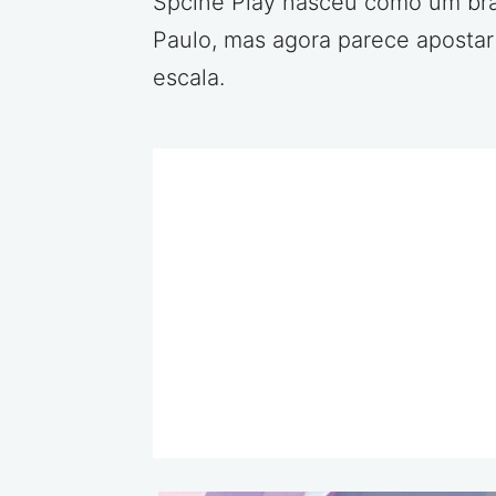
Spcine Play nasceu como um braç
Paulo, mas agora parece apostar
escala.