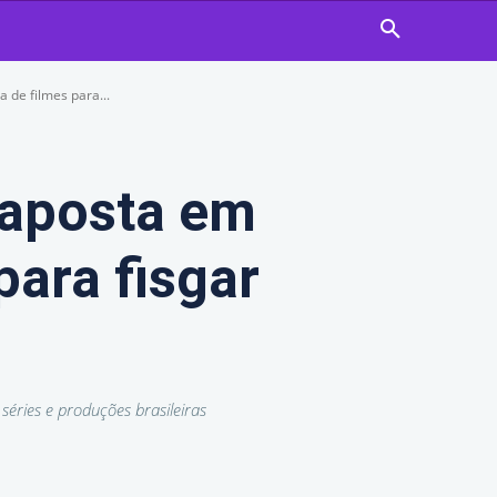
 de filmes para...
 aposta em
para fisgar
éries e produções brasileiras