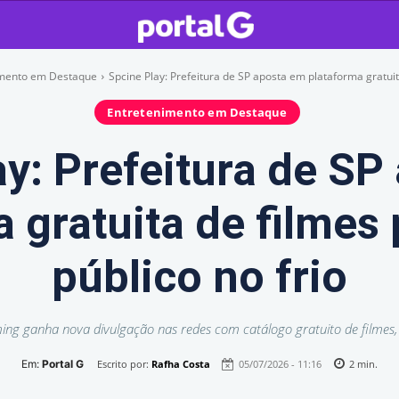
imento em Destaque
Spcine Play: Prefeitura de SP aposta em plataforma gratuita
Entretenimento em Destaque
ay: Prefeitura de SP
 gratuita de filmes 
público no frio
ing ganha nova divulgação nas redes com catálogo gratuito de filmes, s
Em:
Portal G
Escrito por:
Rafha Costa
05/07/2026 - 11:16
2
min.