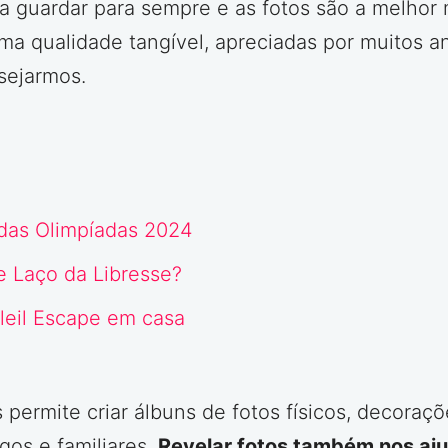
 guardar para sempre e as fotos são a melhor 
uma qualidade tangível, apreciadas por muitos 
sejarmos.
das Olimpíadas 2024
e Laço da Libresse?
oleil Escape em cas
a
s permite criar álbuns de fotos físicos, decoraç
gos e familiares.
Revelar fotos também nos aj