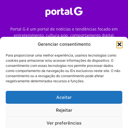
Portal G é um portal de notícias e tendências focado em
entretenimento, cultura pop, comportamento digital,
streaming, games e iniciativas de marca que impactam a
Gerenciar consentimento
forma como o público vive e consome internet no Brasil.
Para proporcionar uma melhor experiência, usamos tecnologias como
Contato:
contato@portalg.com.br
cookies para armazenar e/ou acessar informações do dispositivo. O
consentimento com essas tecnologias nos permite processar dados
como comportamento da navegação ou IDs exclusivos neste site. O não
consentimento ou a revogação do consentimento pode afetar
negativamente determinados recursos e funções.
Aceitar
Início
Sobre
Termos de Uso
Política de Privacidade
Contato
Expediente
Rejeitar
Ver preferências