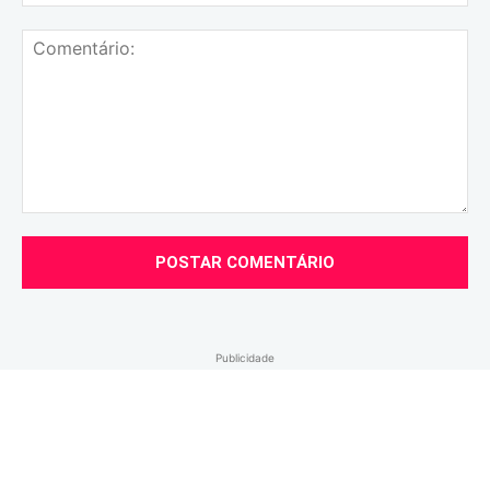
mai
Comentário:
Publicidade