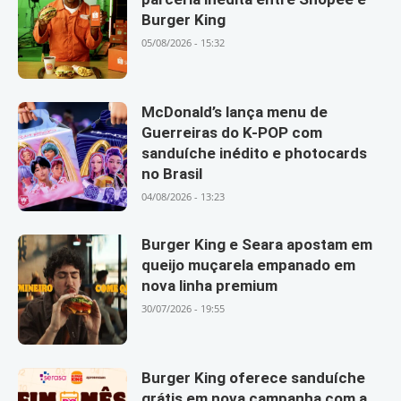
Burger King
05/08/2026 - 15:32
McDonald’s lança menu de
Guerreiras do K-POP com
sanduíche inédito e photocards
no Brasil
04/08/2026 - 13:23
Burger King e Seara apostam em
queijo muçarela empanado em
nova linha premium
30/07/2026 - 19:55
Burger King oferece sanduíche
grátis em nova campanha com a