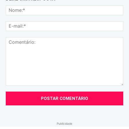
No
E-
mai
Comentário:
Publicidade