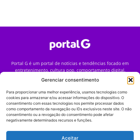
Portal G é um portal de notícias e tendências focado em
entretenimento, cultura pop, comportamento digital,
streaming, games e iniciativas de marca que impactam a
Gerenciar consentimento
forma como o público vive e consome internet no Brasil.
Para proporcionar uma melhor experiência, usamos tecnologias como
Contato:
contato@portalg.com.br
cookies para armazenar e/ou acessar informações do dispositivo. O
consentimento com essas tecnologias nos permite processar dados
como comportamento da navegação ou IDs exclusivos neste site. O não
consentimento ou a revogação do consentimento pode afetar
negativamente determinados recursos e funções.
Aceitar