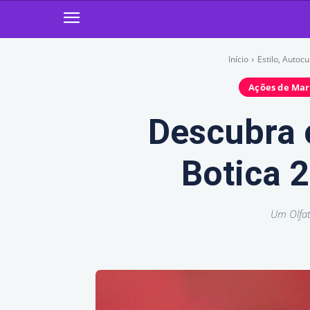
Início
Estilo, Autoc
Ações de Ma
Descubra 
Botica 
Um Olfat