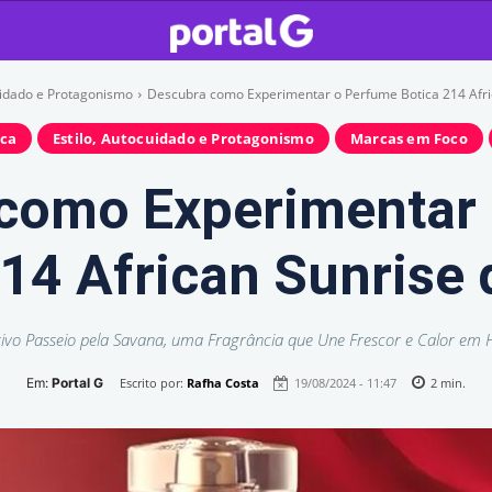
uidado e Protagonismo
Descubra como Experimentar o Perfume Botica 214 Afri
rca
Estilo, Autocuidado e Protagonismo
Marcas em Foco
como Experimentar
214 African Sunrise 
ivo Passeio pela Savana, uma Fragrância que Une Frescor e Calor em
Em:
Portal G
Escrito por:
Rafha Costa
19/08/2024 - 11:47
2
min.