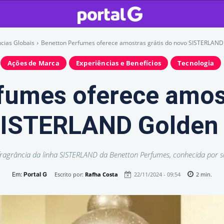
cias Globais
Benetton Perfumes oferece amostras grátis do novo SISTERLAND 
Ações de Marca
Experiências e Benefícios
Tecnologia
fumes oferece amost
ISTERLAND Golden 
ragrância da linha SISTERLAND da Benetton Perfumes, conhecida por su
Em:
Portal G
Escrito por:
Rafha Costa
22/11/2024 - 09:54
2
min.