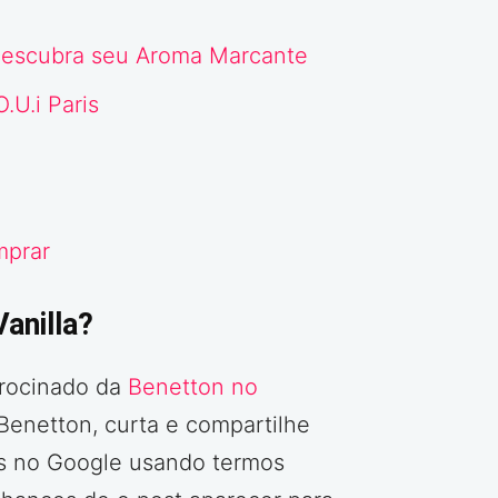
Descubra seu Aroma Marcante
.U.i Paris
mprar
anilla?
trocinado da
Benetton no
a Benetton, curta e compartilhe
as no Google usando termos