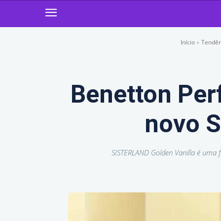
Início
Tendên
Benetton Per
novo S
SISTERLAND Golden Vanilla é uma f