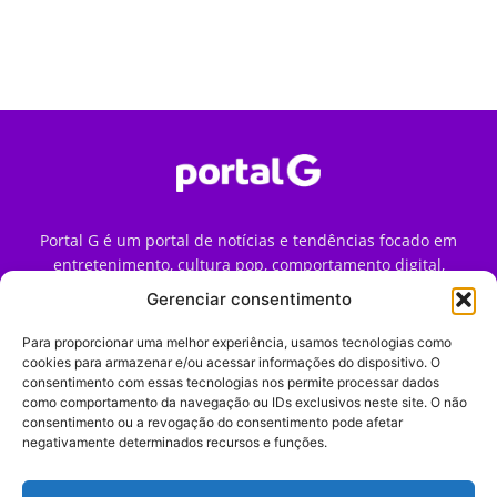
Portal G é um portal de notícias e tendências focado em
entretenimento, cultura pop, comportamento digital,
streaming, games e iniciativas de marca que impactam a
Gerenciar consentimento
forma como o público vive e consome internet no Brasil.
Para proporcionar uma melhor experiência, usamos tecnologias como
Contato:
contato@portalg.com.br
cookies para armazenar e/ou acessar informações do dispositivo. O
consentimento com essas tecnologias nos permite processar dados
como comportamento da navegação ou IDs exclusivos neste site. O não
consentimento ou a revogação do consentimento pode afetar
negativamente determinados recursos e funções.