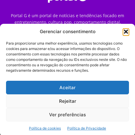
Portal G é um portal de notícias e tendências focado em
entretenimento, cultura pop, comportamento digital,
streaming, games e iniciativas de marca que impactam a
Gerenciar consentimento
forma como o público vive e consome internet no Brasil.
Para proporcionar uma melhor experiência, usamos tecnologias como
Contato:
contato@portalg.com.br
cookies para armazenar e/ou acessar informações do dispositivo. O
consentimento com essas tecnologias nos permite processar dados
como comportamento da navegação ou IDs exclusivos neste site. O não
consentimento ou a revogação do consentimento pode afetar
negativamente determinados recursos e funções.
Aceitar
Início
Sobre
Termos de Uso
Política de Privacidade
Contato
Expediente
Rejeitar
Ver preferências
© 2009–2026 Portal G. Todos os direitos reservados. Notícias e
Política de cookies
Política de Privacidade
tendências de consumo, marketing e comportamento digital.