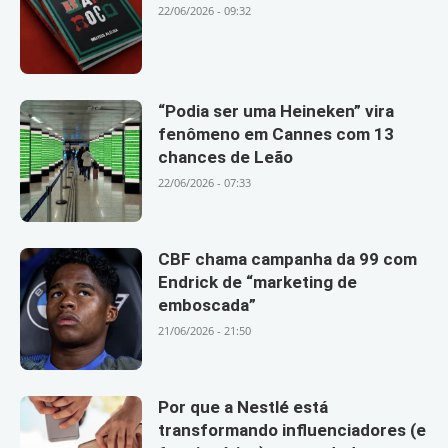
22/06/2026 - 09:32
“Podia ser uma Heineken” vira
fenômeno em Cannes com 13
chances de Leão
22/06/2026 - 07:33
CBF chama campanha da 99 com
Endrick de “marketing de
emboscada”
21/06/2026 - 21:50
Por que a Nestlé está
transformando influenciadores (e