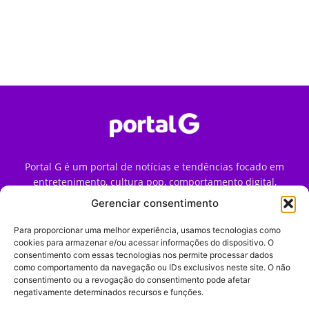
Portal G é um portal de notícias e tendências focado em
entretenimento, cultura pop, comportamento digital,
streaming, games e iniciativas de marca que impactam a
Gerenciar consentimento
forma como o público vive e consome internet no Brasil.
Para proporcionar uma melhor experiência, usamos tecnologias como
Contato:
contato@portalg.com.br
cookies para armazenar e/ou acessar informações do dispositivo. O
consentimento com essas tecnologias nos permite processar dados
como comportamento da navegação ou IDs exclusivos neste site. O não
consentimento ou a revogação do consentimento pode afetar
negativamente determinados recursos e funções.