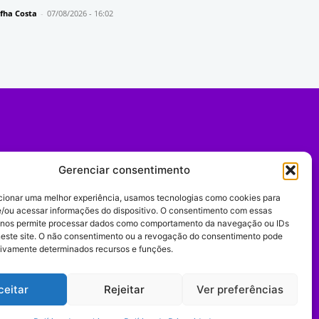
fha Costa
-
07/08/2026 - 16:02
Gerenciar consentimento
cionar uma melhor experiência, usamos tecnologias como cookies para
/ou acessar informações do dispositivo. O consentimento com essas
 nos permite processar dados como comportamento da navegação ou IDs
neste site. O não consentimento ou a revogação do consentimento pode
tivamente determinados recursos e funções.
Expediente
ceitar
Rejeitar
Ver preferências