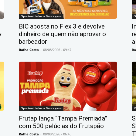
Oportunidades e Vantagens
O
BIC aposta no Flex 3 e devolve
I
y
dinheiro de quem não aprovar o
r
barbeador
a
Rafha Costa
-
08/08/2026 - 09:47
Ra
Oportunidades e Vantagens
M
Frutap lança “Tampa Premiada”
S
com 500 pelúcias do Frutapão
S
T
Rafha Costa
-
08/08/2026 - 06:45