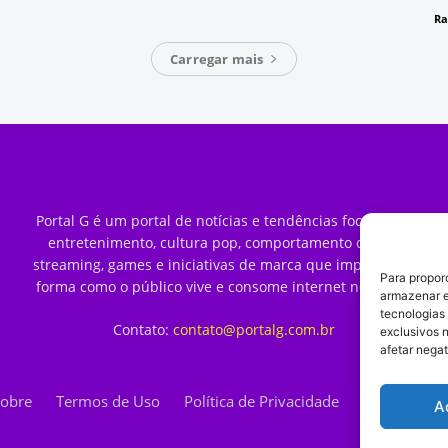
Ra
Carregar mais
Portal G é um portal de notícias e tendências focado em
entretenimento, cultura pop, comportamento digital,
streaming, games e iniciativas de marca que impactam a
Para propor
forma como o público vive e consome internet no Brasil.
armazenar e
tecnologias
Contato:
contato@portalg.com.br
exclusivos 
afetar nega
obre
Termos de Uso
Política de Privacidade
Contato
A