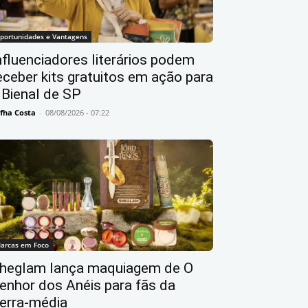
portunidades e Vantagens
nfluenciadores literários podem
eceber kits gratuitos em ação para
 Bienal de SP
fha Costa
-
08/08/2026 - 07:22
arcas em Foco
heglam lança maquiagem de O
enhor dos Anéis para fãs da
erra-média