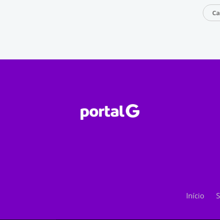
Ca
Início
S