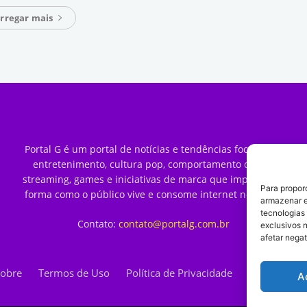
rregar mais
Portal G é um portal de notícias e tendências focado em
entretenimento, cultura pop, comportamento digital,
streaming, games e iniciativas de marca que impactam a
Para propor
forma como o público vive e consome internet no Brasil.
armazenar e
tecnologias
Contato:
contato@portalg.com.br
exclusivos 
afetar nega
obre
Termos de Uso
Política de Privacidade
Contato
A