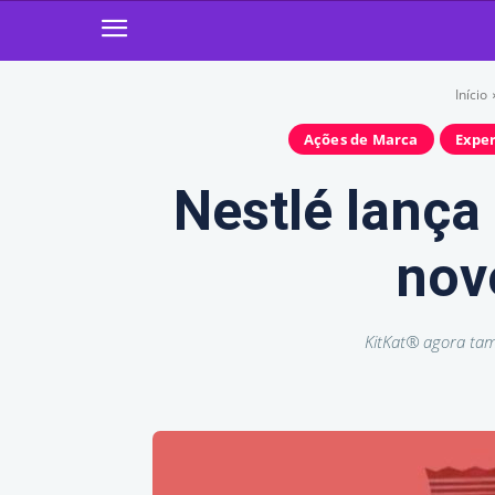
Início
Ações de Marca
Exper
Nestlé lança
novo
KitKat® agora tam