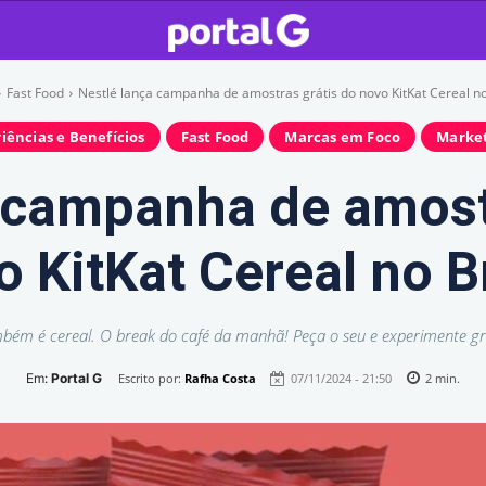
Fast Food
Nestlé lança campanha de amostras grátis do novo KitKat Cereal no
iências e Benefícios
Fast Food
Marcas em Foco
Marke
 campanha de amost
 KitKat Cereal no B
bém é cereal. O break do café da manhã! Peça o seu e experimente grá
Em:
Portal G
Escrito por:
Rafha Costa
07/11/2024 - 21:50
2
min.