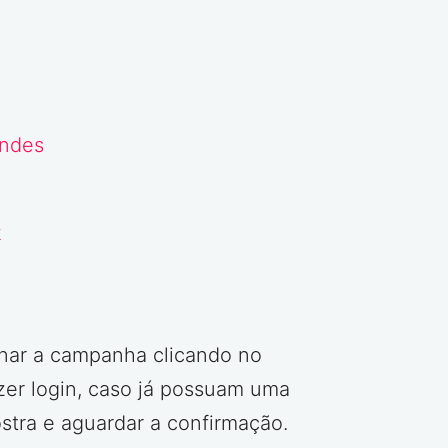
indes
k
nar a campanha clicando no
zer login, caso já possuam uma
ostra e aguardar a confirmação.