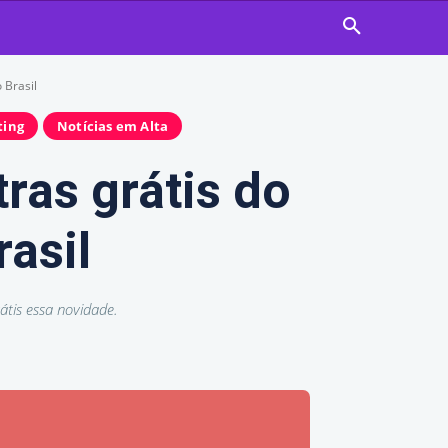
 Brasil
ting
Notícias em Alta
ras grátis do
rasil
tis essa novidade.