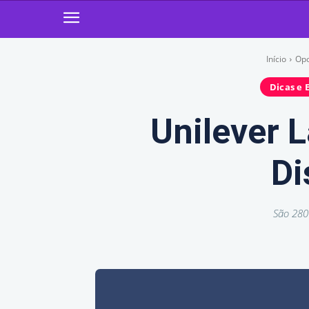
Início
Opo
Dicas e 
Unilever 
Di
São 280 