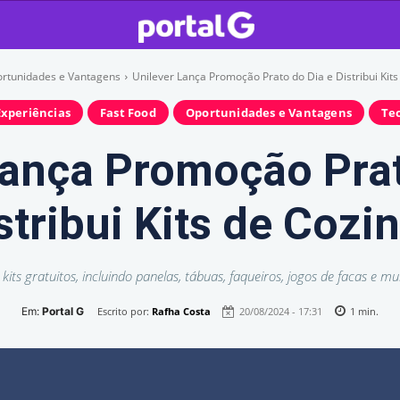
rtunidades e Vantagens
Unilever Lança Promoção Prato do Dia e Distribui Kit
Experiências
Fast Food
Oportunidades e Vantagens
Te
Lança Promoção Prat
stribui Kits de Cozi
kits gratuitos, incluindo panelas, tábuas, faqueiros, jogos de facas e mu
Em:
Portal G
Escrito por:
Rafha Costa
20/08/2024 - 17:31
1
min.