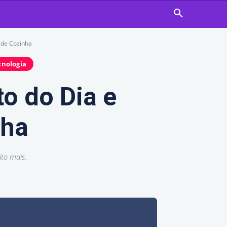
s de Cozinha
cnologia
o do Dia e
nha
ito mais.