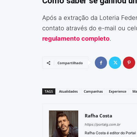
Como saber se ganhou u
Após a extração da Loteria Feder
contato através do e-mail ou ce
regulamento completo
.
Compartilhado
TAGS
Atualidades
Campanhas
Experience
Ma
Rafha Costa
https://portalg.com.br
Rafha Costa é editor do Porta