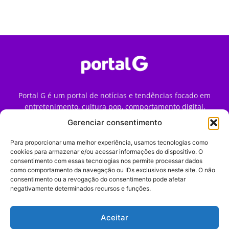
Portal G é um portal de notícias e tendências focado em
entretenimento, cultura pop, comportamento digital,
streaming, games e iniciativas de marca que impactam a
Gerenciar consentimento
forma como o público vive e consome internet no Brasil.
Para proporcionar uma melhor experiência, usamos tecnologias como
Contato:
contato@portalg.com.br
cookies para armazenar e/ou acessar informações do dispositivo. O
consentimento com essas tecnologias nos permite processar dados
como comportamento da navegação ou IDs exclusivos neste site. O não
consentimento ou a revogação do consentimento pode afetar
negativamente determinados recursos e funções.
Aceitar