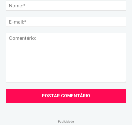
No
E-
mai
Comentário:
Publicidade