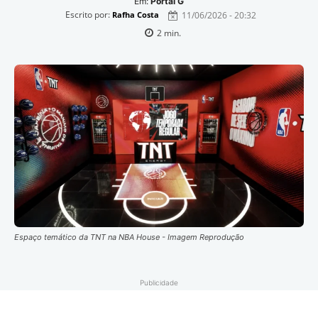
Em:
Portal G
Escrito por:
11/06/2026 - 20:32
Rafha Costa
2
min.
Espaço temático da TNT na NBA House - Imagem Reprodução
Publicidade