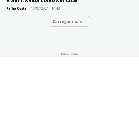
e Surf: saiba como solicitar
Rafha Costa
-
13/07/2024 - 14:43
Carregar mais
Publicidade