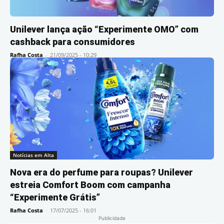
Unilever lança ação “Experimente OMO” com
cashback para consumidores
Rafha Costa
-
21/09/2025 - 10:29
Notícias em Alta
Nova era do perfume para roupas? Unilever
estreia Comfort Boom com campanha
“Experimente Grátis”
Rafha Costa
-
17/07/2025 - 16:01
Publicidade