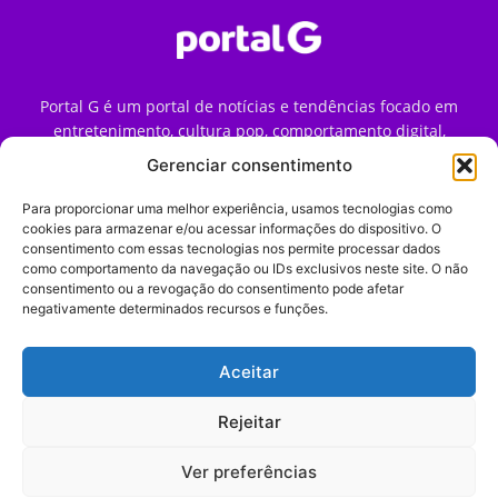
Portal G é um portal de notícias e tendências focado em
entretenimento, cultura pop, comportamento digital,
streaming, games e iniciativas de marca que impactam a
Gerenciar consentimento
forma como o público vive e consome internet no Brasil.
Para proporcionar uma melhor experiência, usamos tecnologias como
Contato:
contato@portalg.com.br
cookies para armazenar e/ou acessar informações do dispositivo. O
consentimento com essas tecnologias nos permite processar dados
como comportamento da navegação ou IDs exclusivos neste site. O não
consentimento ou a revogação do consentimento pode afetar
negativamente determinados recursos e funções.
Aceitar
Início
Sobre
Termos de Uso
Política de Privacidade
Contato
Expediente
Rejeitar
Ver preferências