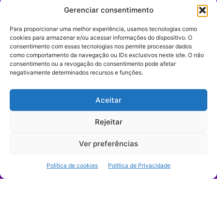
Gerenciar consentimento
Para proporcionar uma melhor experiência, usamos tecnologias como
Portal G é um portal de notícias e tendências focado em
cookies para armazenar e/ou acessar informações do dispositivo. O
entretenimento, cultura pop, comportamento digital,
consentimento com essas tecnologias nos permite processar dados
streaming, games e iniciativas de marca que impactam a
como comportamento da navegação ou IDs exclusivos neste site. O não
forma como o público vive e consome internet no Brasil.
consentimento ou a revogação do consentimento pode afetar
negativamente determinados recursos e funções.
Contato:
contato@portalg.com.br
Aceitar
Rejeitar
Ver preferências
Início
Sobre
Termos de Uso
Política de cookies
Política de Privacidade
Política de Privacidade
Contato
Expediente
© 2009–2026 Portal G. Todos os direitos reservados. Notícias e
tendências de consumo, marketing e comportamento digital.