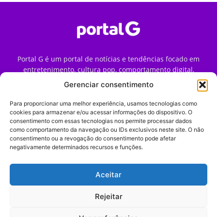
Portal G é um portal de notícias e tendências focado em
entretenimento, cultura pop, comportamento digital,
streaming, games e iniciativas de marca que impactam a
Gerenciar consentimento
forma como o público vive e consome internet no Brasil.
Para proporcionar uma melhor experiência, usamos tecnologias como
Contato:
contato@portalg.com.br
cookies para armazenar e/ou acessar informações do dispositivo. O
consentimento com essas tecnologias nos permite processar dados
como comportamento da navegação ou IDs exclusivos neste site. O não
consentimento ou a revogação do consentimento pode afetar
negativamente determinados recursos e funções.
Aceitar
Início
Sobre
Termos de Uso
Política de Privacidade
Contato
Expediente
Rejeitar