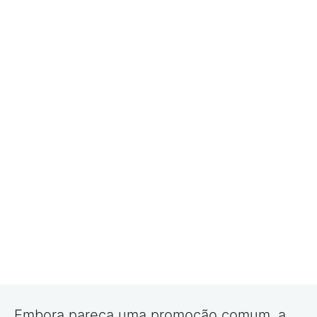
Embora pareça uma promoção comum, a