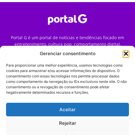
Portal G é um portal de notícias e tendências focado em
entretenimento, cultura pop, comportamento digital,
streaming, games e iniciativas de marca que impactam a
Gerenciar consentimento
forma como o público vive e consome internet no Brasil.
Para proporcionar uma melhor experiência, usamos tecnologias como
Contato:
contato@portalg.com.br
cookies para armazenar e/ou acessar informações do dispositivo. O
consentimento com essas tecnologias nos permite processar dados
como comportamento da navegação ou IDs exclusivos neste site. O não
consentimento ou a revogação do consentimento pode afetar
negativamente determinados recursos e funções.
Aceitar
Início
Sobre
Termos de Uso
Política de Privacidade
Contato
Expediente
Rejeitar