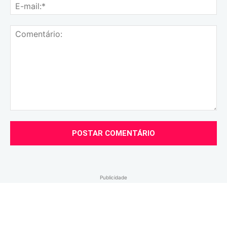
E-
mai
Comentário:
Publicidade