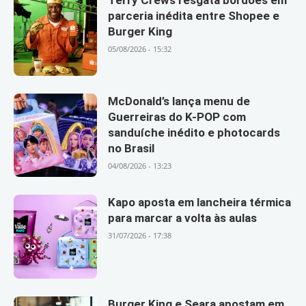
parceria inédita entre Shopee e
Burger King
05/08/2026 - 15:32
McDonald’s lança menu de
Guerreiras do K-POP com
sanduíche inédito e photocards
no Brasil
04/08/2026 - 13:23
Kapo aposta em lancheira térmica
para marcar a volta às aulas
31/07/2026 - 17:38
Burger King e Seara apostam em