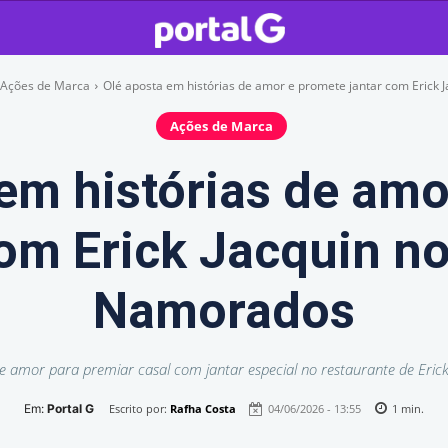
Ações de Marca
Olé aposta em histórias de amor e promete jantar com Erick Ja
Ações de Marca
em histórias de am
com Erick Jacquin no
Namorados
e amor para premiar casal com jantar especial no restaurante de Eri
Em:
Portal G
Escrito por:
Rafha Costa
04/06/2026 - 13:55
1
min.