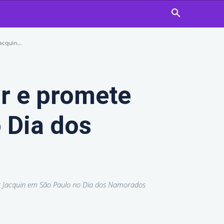
cquin...
or e promete
 Dia dos
ck Jacquin em São Paulo no Dia dos Namorados