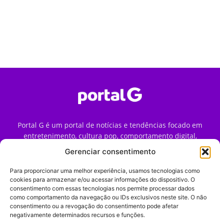
Portal G é um portal de notícias e tendências focado em
entretenimento, cultura pop, comportamento digital,
streaming, games e iniciativas de marca que impactam a
Gerenciar consentimento
forma como o público vive e consome internet no Brasil.
Para proporcionar uma melhor experiência, usamos tecnologias como
Contato:
contato@portalg.com.br
cookies para armazenar e/ou acessar informações do dispositivo. O
consentimento com essas tecnologias nos permite processar dados
como comportamento da navegação ou IDs exclusivos neste site. O não
consentimento ou a revogação do consentimento pode afetar
negativamente determinados recursos e funções.