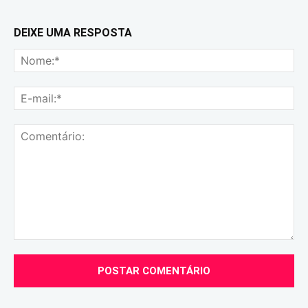
DEIXE UMA RESPOSTA
No
E-
mai
Comentário: