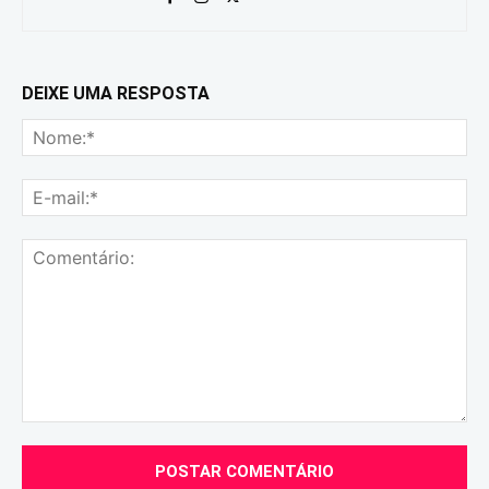
DEIXE UMA RESPOSTA
No
E-
mai
Comentário: