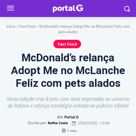
Início
Fast Food
McDonald’s relança Adopt Me no McLanche Feliz com
pets alados
Fast Food
McDonald’s relança
Adopt Me no McLanche
Feliz com pets alados
Nova coleção traz 8 pets com asas inspiradas no universo
de Roblox e reforça estratégia voltada ao público infantil
Em:
Portal G
Escrito por:
25/02/2026 - 13:49
Rafha Costa
1
min.