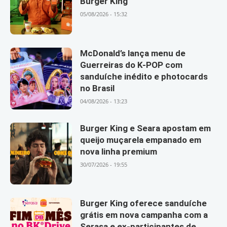
Burger King
05/08/2026 - 15:32
McDonald’s lança menu de
Guerreiras do K-POP com
sanduíche inédito e photocards
no Brasil
04/08/2026 - 13:23
Burger King e Seara apostam em
queijo muçarela empanado em
nova linha premium
30/07/2026 - 19:55
Burger King oferece sanduíche
grátis em nova campanha com a
Serasa e ex-participantes de