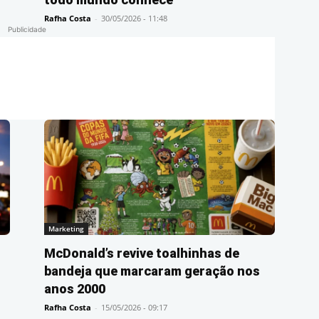
Rafha Costa
-
30/05/2026 - 11:48
Publicidade
Marketing
McDonald’s revive toalhinhas de
ó
bandeja que marcaram geração nos
anos 2000
Rafha Costa
-
15/05/2026 - 09:17