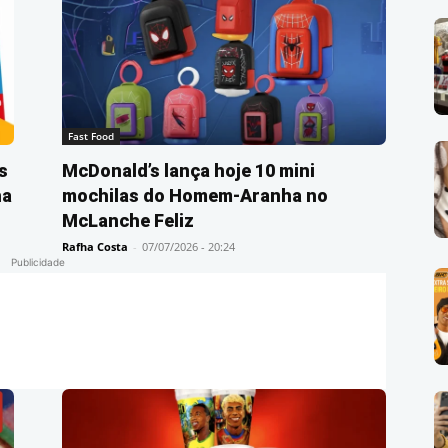
Fast Food
s
McDonald’s lança hoje 10 mini
ha
mochilas do Homem-Aranha no
McLanche Feliz
Rafha Costa
-
07/07/2026 - 20:24
Publicidade