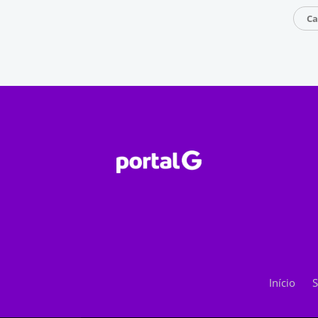
Ca
Início
S