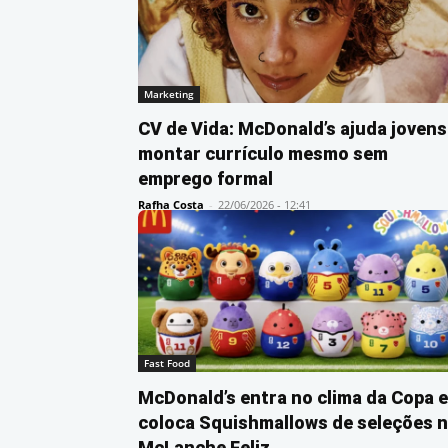
Marketing
CV de Vida: McDonald’s ajuda jovens
montar currículo mesmo sem
emprego formal
Rafha Costa
-
22/06/2026 - 12:41
Fast Food
McDonald’s entra no clima da Copa e
coloca Squishmallows de seleções 
McLanche Feliz