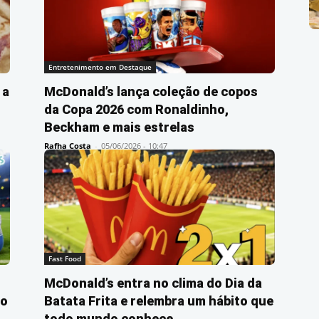
Entretenimento em Destaque
 a
McDonald’s lança coleção de copos
da Copa 2026 com Ronaldinho,
Beckham e mais estrelas
Rafha Costa
-
05/06/2026 - 10:47
Fast Food
McDonald’s entra no clima do Dia da
no
Batata Frita e relembra um hábito que
todo mundo conhece