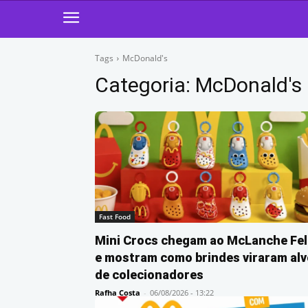
Tags
McDonald's
Categoria:
McDonald's
Fast Food
Mini Crocs chegam ao McLanche Fel
e mostram como brindes viraram alv
de colecionadores
Rafha Costa
-
06/08/2026 - 13:22