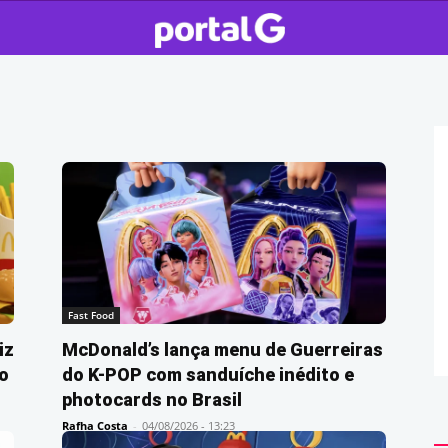
Fast Food
iz
McDonald’s lança menu de Guerreiras
o
do K-POP com sanduíche inédito e
photocards no Brasil
Rafha Costa
-
04/08/2026 - 13:23