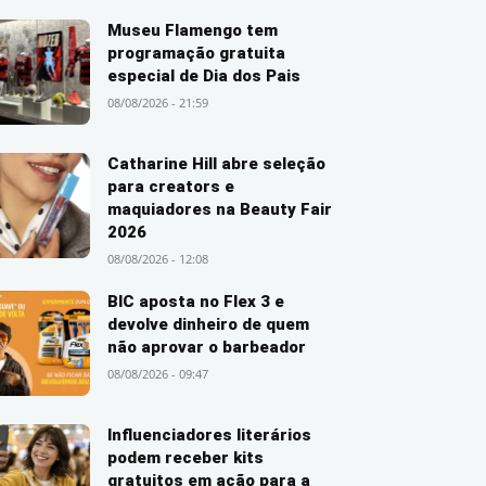
Museu Flamengo tem
programação gratuita
especial de Dia dos Pais
08/08/2026 - 21:59
Catharine Hill abre seleção
para creators e
maquiadores na Beauty Fair
2026
08/08/2026 - 12:08
BIC aposta no Flex 3 e
devolve dinheiro de quem
não aprovar o barbeador
08/08/2026 - 09:47
Influenciadores literários
podem receber kits
gratuitos em ação para a