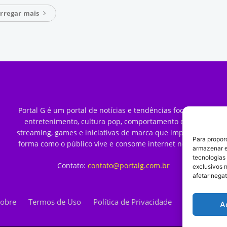
rregar mais
Portal G é um portal de notícias e tendências focado em
entretenimento, cultura pop, comportamento digital,
streaming, games e iniciativas de marca que impactam a
Para propor
forma como o público vive e consome internet no Brasil.
armazenar e
tecnologias
Contato:
contato@portalg.com.br
exclusivos 
afetar nega
obre
Termos de Uso
Política de Privacidade
Contato
A