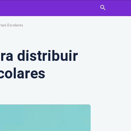
riais Escolares
a distribuir
colares