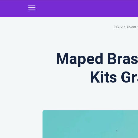
Início
Experi
Maped Brasi
Kits G