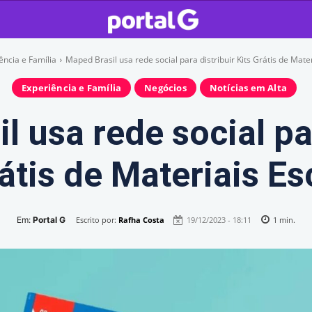
ência e Família
Maped Brasil usa rede social para distribuir Kits Grátis de Mate
Experiência e Família
Negócios
Notícias em Alta
l usa rede social par
rátis de Materiais Es
Em:
Portal G
Escrito por:
Rafha Costa
19/12/2023 - 18:11
1
min.