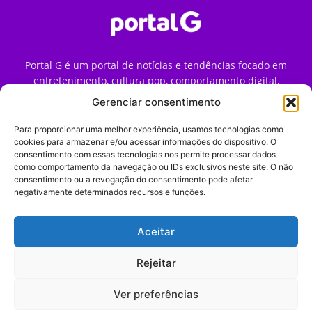
Portal G é um portal de notícias e tendências focado em
entretenimento, cultura pop, comportamento digital,
streaming, games e iniciativas de marca que impactam a
Gerenciar consentimento
forma como o público vive e consome internet no Brasil.
Para proporcionar uma melhor experiência, usamos tecnologias como
Contato:
contato@portalg.com.br
cookies para armazenar e/ou acessar informações do dispositivo. O
consentimento com essas tecnologias nos permite processar dados
como comportamento da navegação ou IDs exclusivos neste site. O não
consentimento ou a revogação do consentimento pode afetar
negativamente determinados recursos e funções.
Aceitar
Início
Sobre
Termos de Uso
Política de Privacidade
Contato
Expediente
Rejeitar
Ver preferências