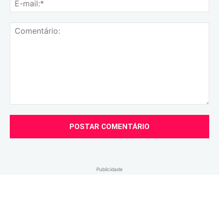
E-
mai
Comentário:
Publicidade