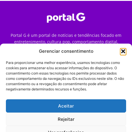
Portal G é um portal de notícias e tendências focado em
entretenimento, cultura pop, comportamento digital,
streaming, games e iniciativas de marca que impactam a
Gerenciar consentimento
forma como o público vive e consome internet no Brasil.
Para proporcionar uma melhor experiência, usamos tecnologias como
Contato:
contato@portalg.com.br
cookies para armazenar e/ou acessar informações do dispositivo. O
consentimento com essas tecnologias nos permite processar dados
como comportamento da navegação ou IDs exclusivos neste site. O não
consentimento ou a revogação do consentimento pode afetar
negativamente determinados recursos e funções.
Aceitar
Início
Sobre
Termos de Uso
Política de Privacidade
Contato
Expediente
Rejeitar