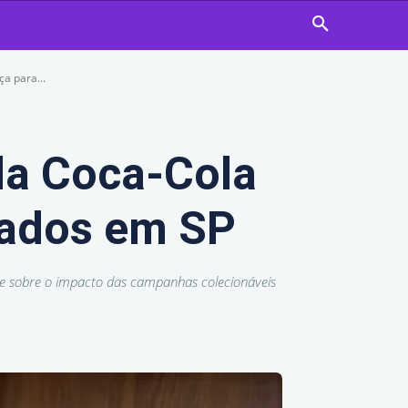
a para...
da Coca-Cola
cados em SP
e sobre o impacto das campanhas colecionáveis