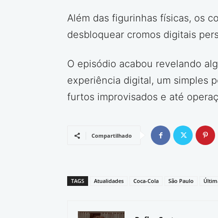
Além das figurinhas físicas, o
desbloquear cromos digitais perso
O episódio acabou revelando alg
experiência digital, um simples 
furtos improvisados e até oper
Compartilhado
TAGS
Atualidades
Coca-Cola
São Paulo
Últim