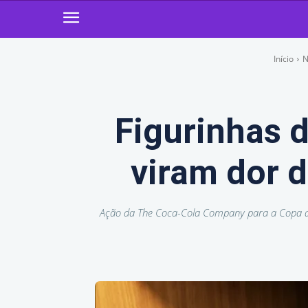
Início
N
Figurinhas 
viram dor 
Ação da The Coca-Cola Company para a Copa de