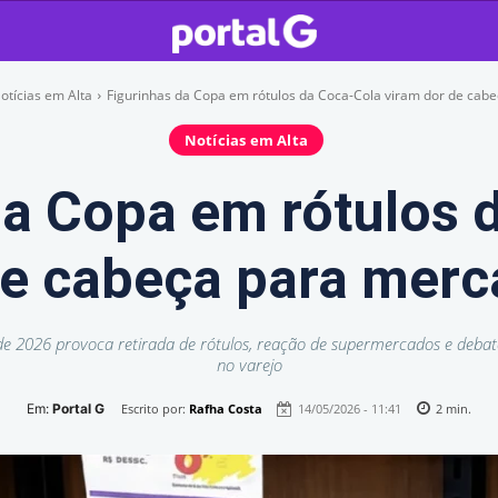
otícias em Alta
Figurinhas da Copa em rótulos da Coca-Cola viram dor de cabeç
Notícias em Alta
da Copa em rótulos 
de cabeça para mer
 2026 provoca retirada de rótulos, reação de supermercados e debat
no varejo
Em:
Portal G
Escrito por:
Rafha Costa
14/05/2026 - 11:41
2
min.