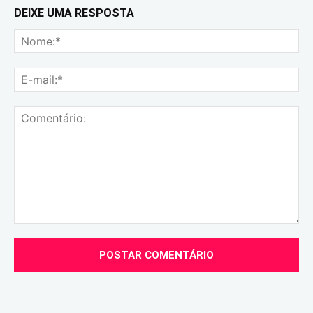
DEIXE UMA RESPOSTA
No
E-
mai
Comentário: