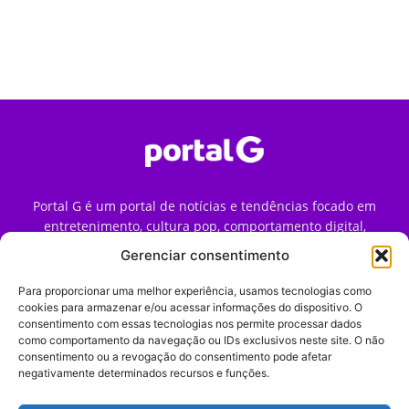
Portal G é um portal de notícias e tendências focado em
entretenimento, cultura pop, comportamento digital,
streaming, games e iniciativas de marca que impactam a
Gerenciar consentimento
forma como o público vive e consome internet no Brasil.
Para proporcionar uma melhor experiência, usamos tecnologias como
Contato:
contato@portalg.com.br
cookies para armazenar e/ou acessar informações do dispositivo. O
consentimento com essas tecnologias nos permite processar dados
como comportamento da navegação ou IDs exclusivos neste site. O não
consentimento ou a revogação do consentimento pode afetar
negativamente determinados recursos e funções.