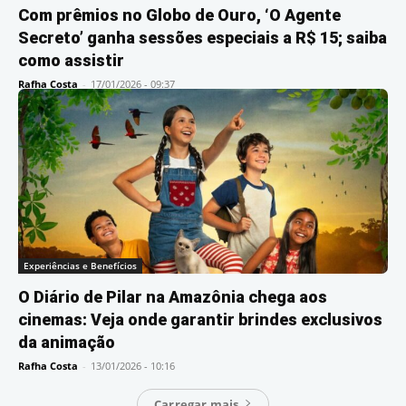
Com prêmios no Globo de Ouro, ‘O Agente
Secreto’ ganha sessões especiais a R$ 15; saiba
como assistir
Rafha Costa
-
17/01/2026 - 09:37
Experiências e Benefícios
O Diário de Pilar na Amazônia chega aos
cinemas: Veja onde garantir brindes exclusivos
da animação
Rafha Costa
-
13/01/2026 - 10:16
Carregar mais