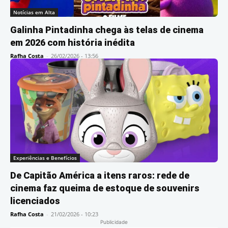
Notícias em Alta
Galinha Pintadinha chega às telas de cinema
em 2026 com história inédita
Rafha Costa
-
26/02/2026 - 13:56
Experiências e Benefícios
De Capitão América a itens raros: rede de
cinema faz queima de estoque de souvenirs
licenciados
Rafha Costa
-
21/02/2026 - 10:23
Publicidade