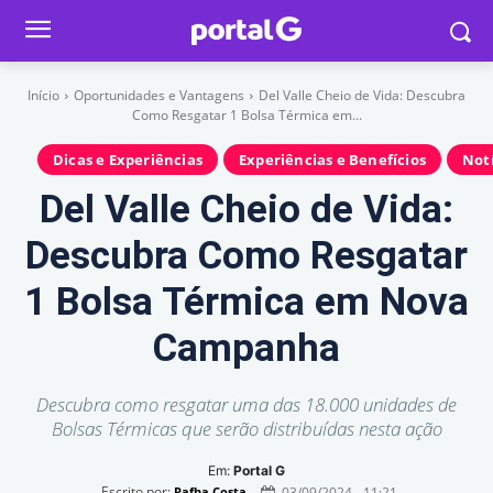
Início
Oportunidades e Vantagens
Del Valle Cheio de Vida: Descubra
Como Resgatar 1 Bolsa Térmica em...
Dicas e Experiências
Experiências e Benefícios
Notí
Del Valle Cheio de Vida:
Descubra Como Resgatar
1 Bolsa Térmica em Nova
Campanha
Descubra como resgatar uma das 18.000 unidades de
Bolsas Térmicas que serão distribuídas nesta ação
Em:
Portal G
Escrito por:
03/09/2024 - 11:21
Rafha Costa