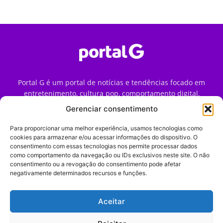
Portal G é um portal de notícias e tendências focado em
entretenimento, cultura pop, comportamento digital,
streaming, games e iniciativas de marca que impactam a
Gerenciar consentimento
forma como o público vive e consome internet no Brasil.
Para proporcionar uma melhor experiência, usamos tecnologias como
Contato:
contato@portalg.com.br
cookies para armazenar e/ou acessar informações do dispositivo. O
consentimento com essas tecnologias nos permite processar dados
como comportamento da navegação ou IDs exclusivos neste site. O não
consentimento ou a revogação do consentimento pode afetar
negativamente determinados recursos e funções.
Aceitar
Início
Sobre
Termos de Uso