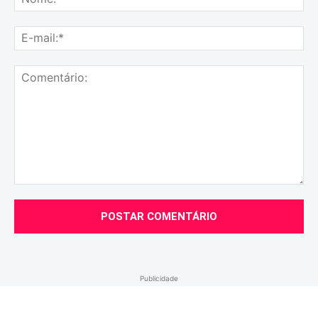
E-
mai
Comentário:
Publicidade