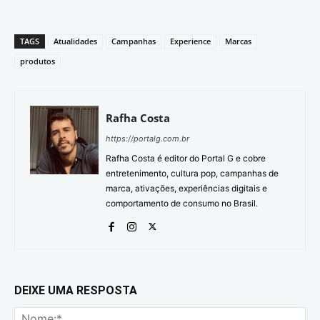
TAGS
Atualidades
Campanhas
Experience
Marcas
produtos
Rafha Costa
https://portalg.com.br
Rafha Costa é editor do Portal G e cobre
entretenimento, cultura pop, campanhas de
marca, ativações, experiências digitais e
comportamento de consumo no Brasil.
DEIXE UMA RESPOSTA
No