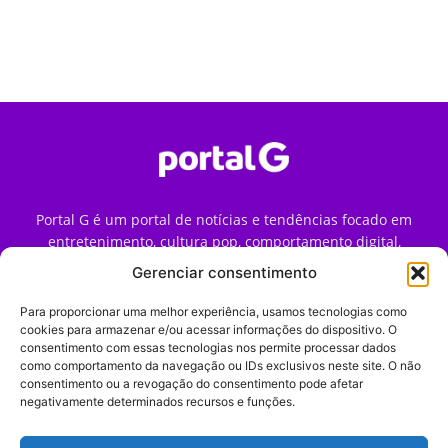
Portal G é um portal de notícias e tendências focado em
entretenimento, cultura pop, comportamento digital,
streaming, games e iniciativas de marca que impactam a
Gerenciar consentimento
forma como o público vive e consome internet no Brasil.
Para proporcionar uma melhor experiência, usamos tecnologias como
Contato:
contato@portalg.com.br
cookies para armazenar e/ou acessar informações do dispositivo. O
consentimento com essas tecnologias nos permite processar dados
como comportamento da navegação ou IDs exclusivos neste site. O não
consentimento ou a revogação do consentimento pode afetar
negativamente determinados recursos e funções.