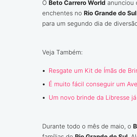
O
Beto Carrero World
anunciou q
enchentes no
Rio Grande do Sul
para um segundo dia de diversão
Veja Também:
Resgate um Kit de Ímãs de Br
É muito fácil conseguir um Av
Um novo brinde da Libresse já
Durante todo o mês de maio, o
B
famílias do
Rio Grande do Sul
. A