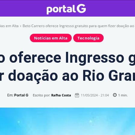
ias em Alta
Beto Carrero oferece Ingresso gratuito para quem fizer doação ao 
Notícias em Alta
Tecnologia
o oferece Ingresso g
r doação ao Rio Gra
Em:
Portal G
Escrito por:
Rafha Costa
11/05/2024 - 21:04
1
min.