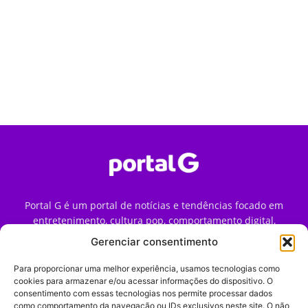
Portal G é um portal de notícias e tendências focado em
entretenimento, cultura pop, comportamento digital,
streaming, games e iniciativas de marca que impactam a
Gerenciar consentimento
forma como o público vive e consome internet no Brasil.
Para proporcionar uma melhor experiência, usamos tecnologias como
Contato:
contato@portalg.com.br
cookies para armazenar e/ou acessar informações do dispositivo. O
consentimento com essas tecnologias nos permite processar dados
como comportamento da navegação ou IDs exclusivos neste site. O não