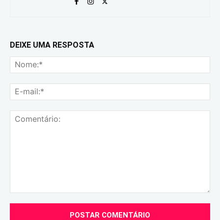
DEIXE UMA RESPOSTA
No
E-
mai
Comentário: