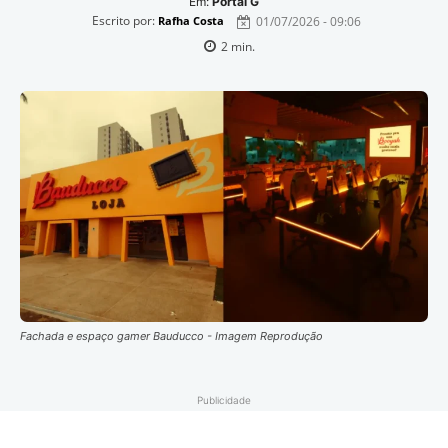
Em:
Portal G
Escrito por:
01/07/2026 - 09:06
Rafha Costa
2
min.
Fachada e espaço gamer Bauducco - Imagem Reprodução
Publicidade