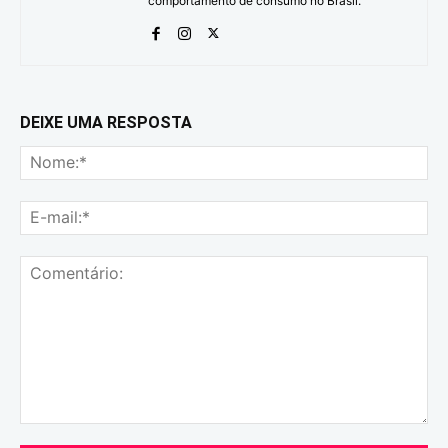
comportamento de consumo no Brasil.
DEIXE UMA RESPOSTA
No
E-
mai
Comentário: