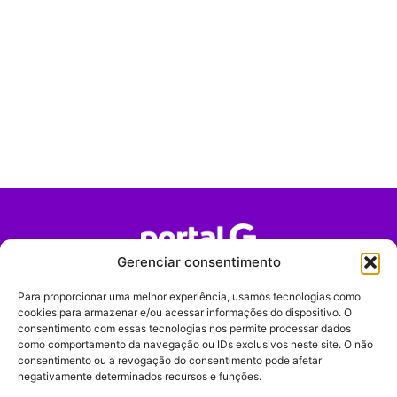
Gerenciar consentimento
Portal G é um portal de notícias e tendências focado em
Para proporcionar uma melhor experiência, usamos tecnologias como
entretenimento, cultura pop, comportamento digital,
cookies para armazenar e/ou acessar informações do dispositivo. O
consentimento com essas tecnologias nos permite processar dados
streaming, games e iniciativas de marca que impactam a
como comportamento da navegação ou IDs exclusivos neste site. O não
forma como o público vive e consome internet no Brasil.
consentimento ou a revogação do consentimento pode afetar
negativamente determinados recursos e funções.
Contato:
contato@portalg.com.br