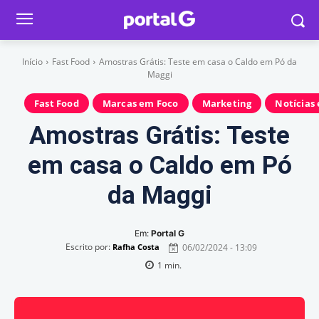
Início
Fast Food
Amostras Grátis: Teste em casa o Caldo em Pó da
Maggi
Fast Food
Marcas em Foco
Marketing
Notícias
Amostras Grátis: Teste
em casa o Caldo em Pó
da Maggi
Em:
Portal G
Escrito por:
06/02/2024 - 13:09
Rafha Costa
1
min.