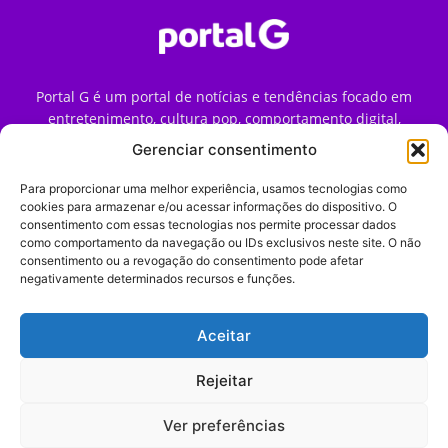
Portal G é um portal de notícias e tendências focado em
entretenimento, cultura pop, comportamento digital,
streaming, games e iniciativas de marca que impactam a
Gerenciar consentimento
forma como o público vive e consome internet no Brasil.
Para proporcionar uma melhor experiência, usamos tecnologias como
Contato:
contato@portalg.com.br
cookies para armazenar e/ou acessar informações do dispositivo. O
consentimento com essas tecnologias nos permite processar dados
como comportamento da navegação ou IDs exclusivos neste site. O não
consentimento ou a revogação do consentimento pode afetar
negativamente determinados recursos e funções.
Aceitar
Início
Sobre
Termos de Uso
Política de Privacidade
Contato
Expediente
Rejeitar
Ver preferências