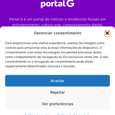
Portal G é um portal de notícias e tendências focado em
entretenimento, cultura pop, comportamento digital,
streaming, games e iniciativas de marca que impactam a
Gerenciar consentimento
forma como o público vive e consome internet no Brasil.
Para proporcionar uma melhor experiência, usamos tecnologias como
Contato:
contato@portalg.com.br
cookies para armazenar e/ou acessar informações do dispositivo. O
consentimento com essas tecnologias nos permite processar dados
como comportamento da navegação ou IDs exclusivos neste site. O não
consentimento ou a revogação do consentimento pode afetar
negativamente determinados recursos e funções.
Aceitar
Início
Sobre
Termos de Uso
Política de Privacidade
Contato
Expediente
Rejeitar
Ver preferências
© 2009–2026 Portal G. Todos os direitos reservados. Notícias e