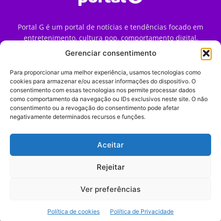
Portal G é um portal de notícias e tendências focado em
entretenimento, cultura pop, comportamento digital,
streaming, games e iniciativas de marca que impactam a
Gerenciar consentimento
forma como o público vive e consome internet no Brasil.
Para proporcionar uma melhor experiência, usamos tecnologias como
Contato:
contato@portalg.com.br
cookies para armazenar e/ou acessar informações do dispositivo. O
consentimento com essas tecnologias nos permite processar dados
como comportamento da navegação ou IDs exclusivos neste site. O não
consentimento ou a revogação do consentimento pode afetar
negativamente determinados recursos e funções.
Aceitar
Início
Sobre
Termos de Uso
Política de Privacidade
Contato
Expediente
Rejeitar
Ver preferências
© 2009–2026 Portal G. Todos os direitos reservados. Notícias e
Política de cookies
Política de Privacidade
tendências de consumo, marketing e comportamento digital.