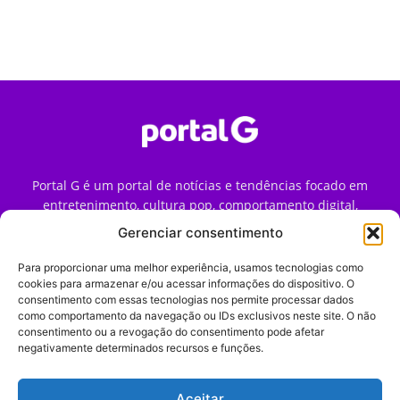
Portal G é um portal de notícias e tendências focado em
entretenimento, cultura pop, comportamento digital,
streaming, games e iniciativas de marca que impactam a
Gerenciar consentimento
forma como o público vive e consome internet no Brasil.
Para proporcionar uma melhor experiência, usamos tecnologias como
Contato:
contato@portalg.com.br
cookies para armazenar e/ou acessar informações do dispositivo. O
consentimento com essas tecnologias nos permite processar dados
como comportamento da navegação ou IDs exclusivos neste site. O não
consentimento ou a revogação do consentimento pode afetar
negativamente determinados recursos e funções.
Aceitar