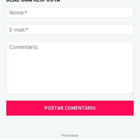
No
E-
mai
Comentário:
Publicidade