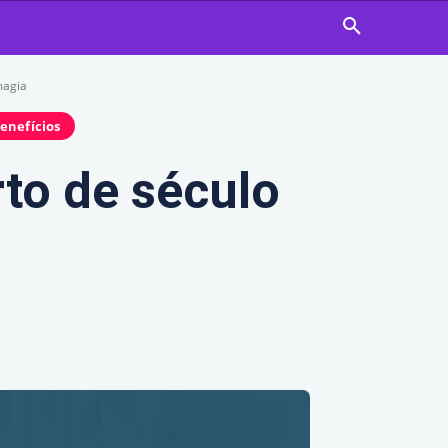
magia
enefícios
to de século