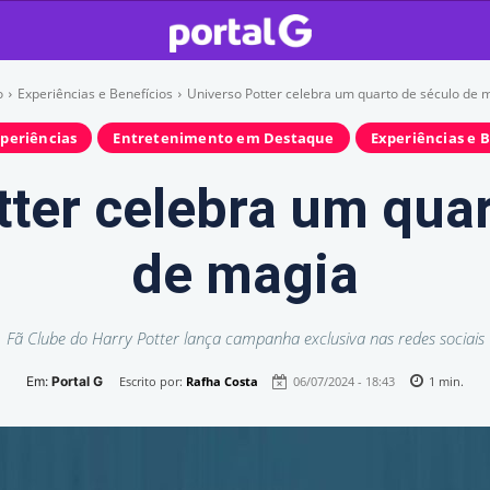
o
Experiências e Benefícios
Universo Potter celebra um quarto de século de 
xperiências
Entretenimento em Destaque
Experiências e B
tter celebra um quar
de magia
Fã Clube do Harry Potter lança campanha exclusiva nas redes sociais
Em:
Portal G
Escrito por:
Rafha Costa
06/07/2024 - 18:43
1
min.