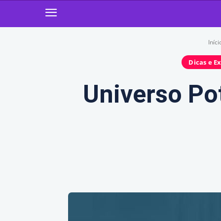
Iníci
Dicas e E
Universo Po