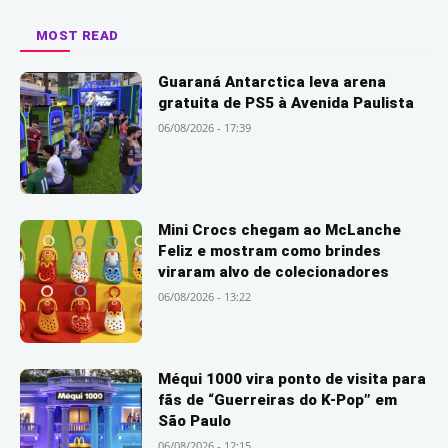
MOST READ
Guaraná Antarctica leva arena
gratuita de PS5 à Avenida Paulista
06/08/2026 - 17:39
Mini Crocs chegam ao McLanche
Feliz e mostram como brindes
viraram alvo de colecionadores
06/08/2026 - 13:22
Méqui 1000 vira ponto de visita para
fãs de “Guerreiras do K-Pop” em
São Paulo
06/08/2026 - 12:15