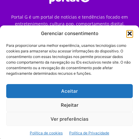
Portal G é um portal de notícias e tendências focado em
entretenimento, cultura pop, comportamento digital,
streaming, games e iniciativas de marca que impactam a
Gerenciar consentimento
forma como o público vive e consome internet no Brasil.
Para proporcionar uma melhor experiência, usamos tecnologias como
Contato:
contato@portalg.com.br
cookies para armazenar e/ou acessar informações do dispositivo. O
consentimento com essas tecnologias nos permite processar dados
como comportamento da navegação ou IDs exclusivos neste site. O não
consentimento ou a revogação do consentimento pode afetar
negativamente determinados recursos e funções.
Aceitar
Início
Sobre
Termos de Uso
Política de Privacidade
Contato
Expediente
Rejeitar
Ver preferências
© 2009–2026 Portal G. Todos os direitos reservados. Notícias e
Política de cookies
Política de Privacidade
tendências de consumo, marketing e comportamento digital.