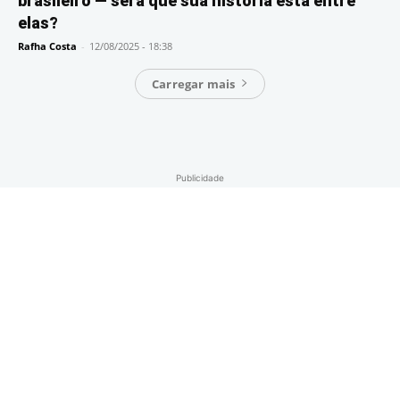
brasileiro — será que sua história está entre
elas?
Rafha Costa
-
12/08/2025 - 18:38
Carregar mais
Publicidade