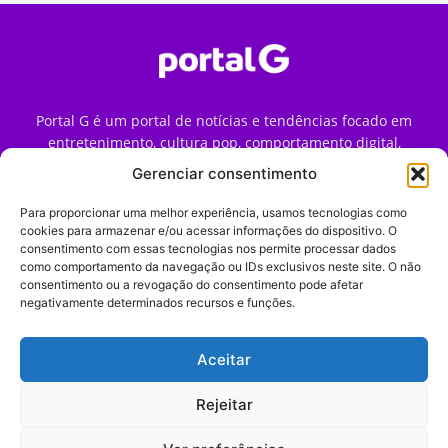
Portal G é um portal de notícias e tendências focado em
entretenimento, cultura pop, comportamento digital,
streaming, games e iniciativas de marca que impactam a
Gerenciar consentimento
forma como o público vive e consome internet no Brasil.
Para proporcionar uma melhor experiência, usamos tecnologias como
Contato:
contato@portalg.com.br
cookies para armazenar e/ou acessar informações do dispositivo. O
consentimento com essas tecnologias nos permite processar dados
como comportamento da navegação ou IDs exclusivos neste site. O não
consentimento ou a revogação do consentimento pode afetar
negativamente determinados recursos e funções.
Aceitar
Início
Sobre
Termos de Uso
Política de Privacidade
Contato
Expediente
Rejeitar