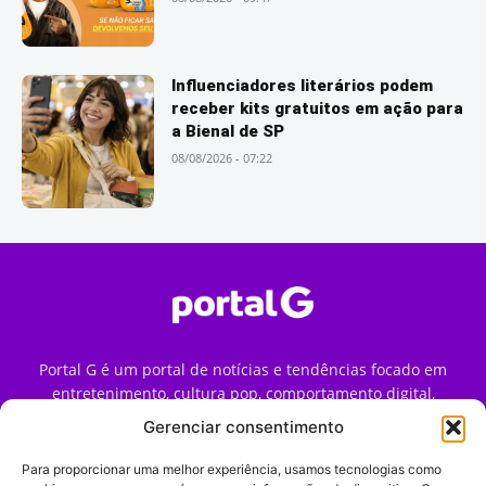
Influenciadores literários podem
receber kits gratuitos em ação para
a Bienal de SP
08/08/2026 - 07:22
Portal G é um portal de notícias e tendências focado em
entretenimento, cultura pop, comportamento digital,
streaming, games e iniciativas de marca que impactam a
Gerenciar consentimento
forma como o público vive e consome internet no Brasil.
Para proporcionar uma melhor experiência, usamos tecnologias como