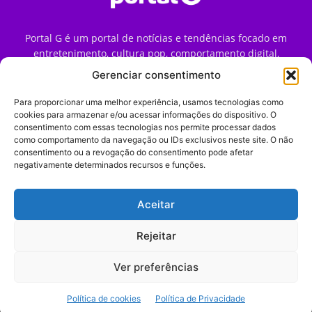
Portal G é um portal de notícias e tendências focado em
entretenimento, cultura pop, comportamento digital,
streaming, games e iniciativas de marca que impactam a
Gerenciar consentimento
forma como o público vive e consome internet no Brasil.
Para proporcionar uma melhor experiência, usamos tecnologias como
Contato:
contato@portalg.com.br
cookies para armazenar e/ou acessar informações do dispositivo. O
consentimento com essas tecnologias nos permite processar dados
como comportamento da navegação ou IDs exclusivos neste site. O não
consentimento ou a revogação do consentimento pode afetar
negativamente determinados recursos e funções.
Aceitar
Início
Sobre
Termos de Uso
Política de Privacidade
Contato
Expediente
Rejeitar
Ver preferências
© 2009–2026 Portal G. Todos os direitos reservados. Notícias e
Política de cookies
Política de Privacidade
tendências de consumo, marketing e comportamento digital.